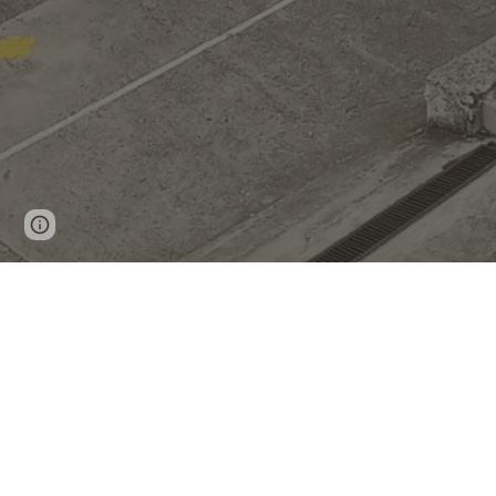
Page
Report abuse
updated
DOCUMEN