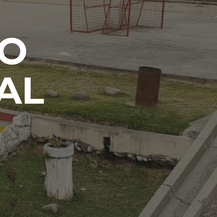
IO
AL